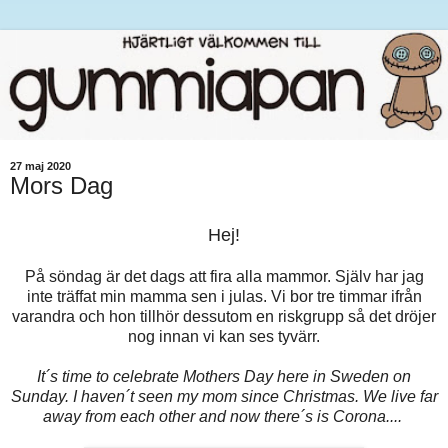
27 maj 2020
Mors Dag
Hej!
På söndag är det dags att fira alla mammor. Själv har jag
inte träffat min mamma sen i julas. Vi bor tre timmar ifrån
varandra och hon tillhör dessutom en riskgrupp så det dröjer
nog innan vi kan ses tyvärr.
It´s time to celebrate Mothers Day here in Sweden on
Sunday. I haven´t seen my mom since Christmas. We live far
away from each other and now there´s is Corona....